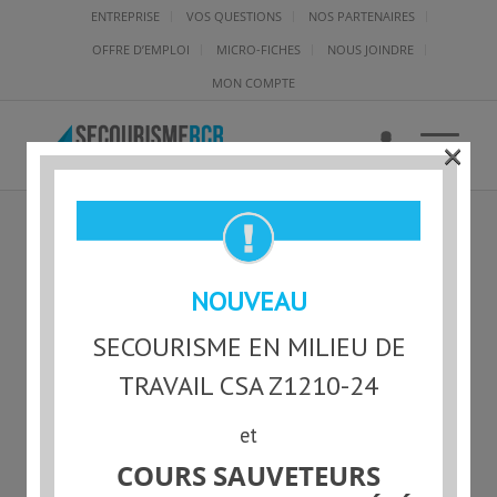
ENTREPRISE
VOS QUESTIONS
NOS PARTENAIRES
OFFRE D’EMPLOI
MICRO-FICHES
NOUS JOINDRE
MON COMPTE
×
NOUVEAU
SECOURISME EN MILIEU DE
TRAVAIL CSA Z1210-24
et
FORMATIONS EN LIGNE
COURS SAUVETEURS