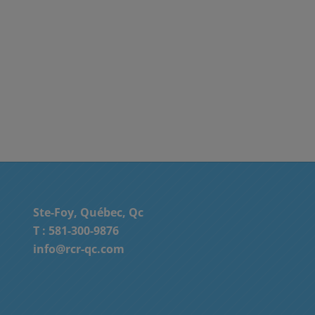
Ste-Foy, Québec, Qc
T :
581-300-9876
info@rcr-qc.com