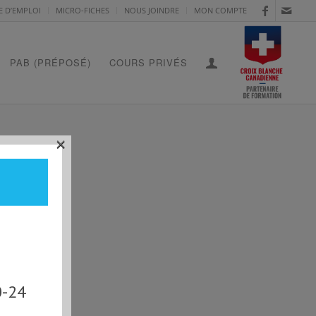
E D’EMPLOI
MICRO-FICHES
NOUS JOINDRE
MON COMPTE
PAB (PRÉPOSÉ)
COURS PRIVÉS
×
0-24