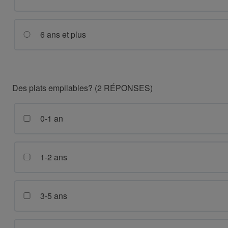
6 ans et plus
Des plats empilables? (2 RÉPONSES)
0-1 an
1-2 ans
3-5 ans