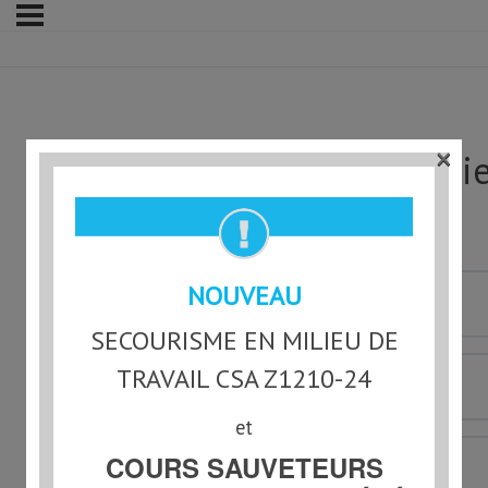
×
À quel groupe d’âge appartie
Des livres sur les planètes? (2 réponses)
NOUVEAU
0-1 an
SECOURISME EN MILIEU DE
TRAVAIL CSA Z1210-24
1-2 ans
et
COURS SAUVETEURS
3-5 ans