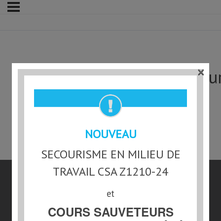
×
Questionnaire sur les facteu
sévères (anaphylaxie)
NOUVEAU
SECOURISME EN MILIEU DE
TRAVAIL CSA Z1210-24
et
COURS SAUVETEURS