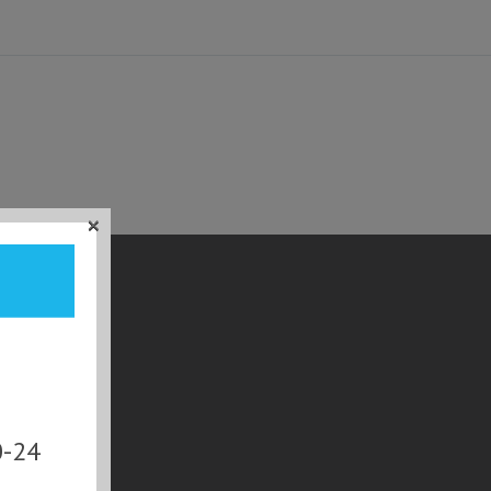
×
0-24