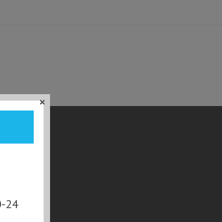
×
0-24