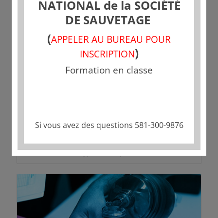
NATIONAL de la SOCIÉTÉ
DE SAUVETAGE
(
APPELER AU BUREAU POUR
)
INSCRIPTION
Formation en classe
RCR/DEA Niveau C
FORMATION HYBRIDE
Si vous avez des questions 581-300-9876
70,45
$
Choix des options